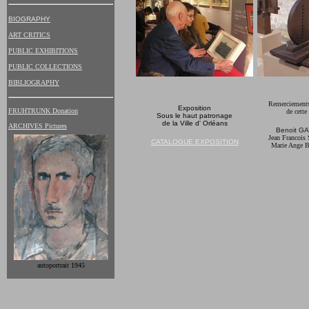
BIOGRAPHY
ART CRITICS
PUBLIC EXHIBITIONS
PUBLIC COLLECTIONS
BIBLIOGRAPHY
Remerciements 
Exposition
FRUHTRUNK Donation
de cette
Sous le haut patronage
de la Ville d' Orléans
ARCHIVES Pictures
Benoit GA
Jean Francois
CATALOGUE EXPOSITION
Marie Ange 
autoportrait 1945